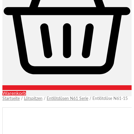
Warenkorb
Startseite
/
Lötspitzen
/
Entlötdüsen N61 Serie
/ Entlötdüse N61-15