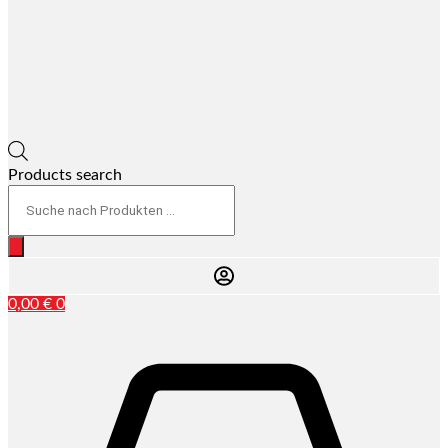
Products search
0,00
€
0