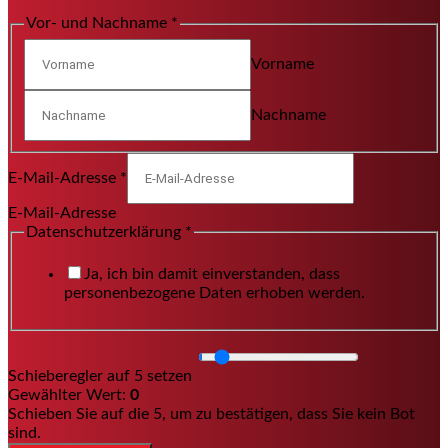
Vor- und Nachname
*
Vorname
Nachname
E-Mail-Adresse
*
E-Mail-Adresse
Datenschutzerklärung
*
Ja, ich bin damit einverstanden, dass
personenbezogene Daten erhoben werden.
Schieberegler auf 5 setzen
Gewählter Wert:
0
Schieben Sie auf die 5, um zu bestätigen, dass Sie kein Bot
sind.