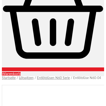
Warenkorb
Startseite
/
Lötspitzen
/
Entlötdüsen N60 Serie
/ Entlötdüse N60-04