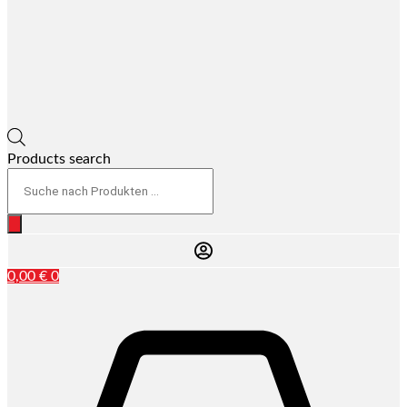
Products search
0,00
€
0