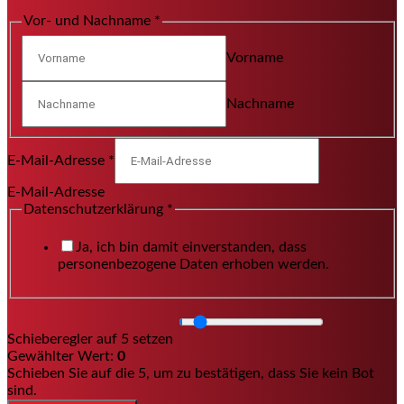
Vor- und Nachname
*
Vorname
Nachname
E-Mail-Adresse
*
E-Mail-Adresse
Datenschutzerklärung
*
Ja, ich bin damit einverstanden, dass
personenbezogene Daten erhoben werden.
Schieberegler auf 5 setzen
Gewählter Wert:
0
Schieben Sie auf die 5, um zu bestätigen, dass Sie kein Bot
sind.