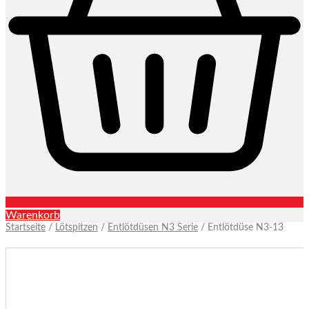
Warenkorb
Startseite
/
Lötspitzen
/
Entlötdüsen N3 Serie
/ Entlötdüse N3-13