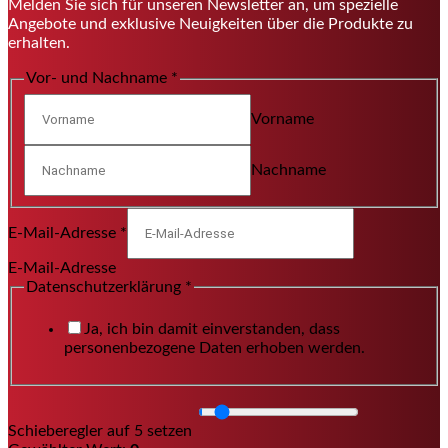
Melden Sie sich für unseren Newsletter an, um spezielle
Angebote und exklusive Neuigkeiten über die Produkte zu
erhalten.
Vor- und Nachname
*
Vorname
Nachname
E-Mail-Adresse
*
E-Mail-Adresse
Datenschutzerklärung
*
Ja, ich bin damit einverstanden, dass
personenbezogene Daten erhoben werden.
Schieberegler auf 5 setzen