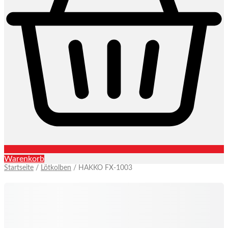
Warenkorb
Startseite
/
Lötkolben
/ HAKKO FX-1003