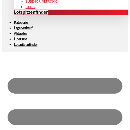
ZUBEHÖR FILTRONIC
FILTER
Lötspitzenfinder
Kategorien
Lagerverkauf
Aktuelles
Über uns
Lötspitzenfinder