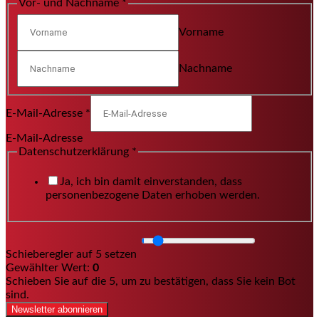
Vor- und Nachname
*
Vorname
Nachname
E-Mail-Adresse
*
E-Mail-Adresse
Datenschutzerklärung
*
Ja, ich bin damit einverstanden, dass
personenbezogene Daten erhoben werden.
Schieberegler auf 5 setzen
Gewählter Wert:
0
Schieben Sie auf die 5, um zu bestätigen, dass Sie kein Bot
sind.
Newsletter abonnieren