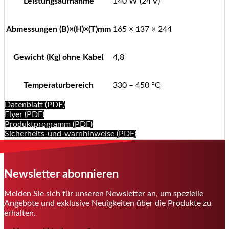
Leistungsaufnahme
140 W (24 V)
Abmessungen (B)×(H)×(T)mm
165 × 137 × 244
Gewicht (Kg) ohne Kabel
4,8
Temperaturbereich
330 – 450 °C
Datenblatt (PDF)
Flyer (PDF)
Produktprogramm (PDF)
Sicherheits-und-warnhinweise (PDF)
Newsletter abonnieren
Melden Sie sich für unseren Newsletter an, um spezielle
Angebote und exklusive Neuigkeiten über die Produkte zu
erhalten.