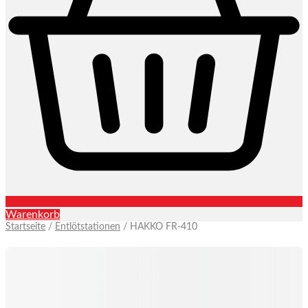
Warenkorb
Startseite
/
Entlötstationen
/ HAKKO FR-410