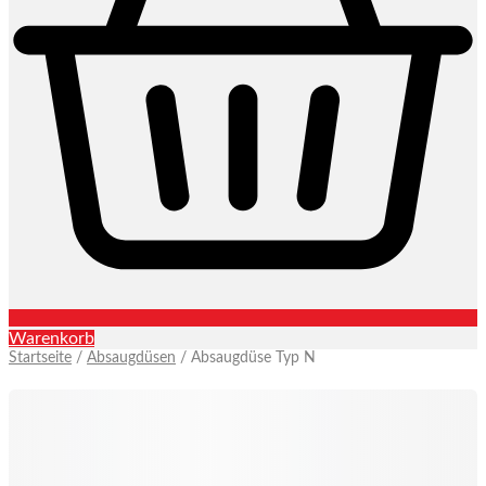
Warenkorb
Startseite
/
Absaugdüsen
/ Absaugdüse Typ N