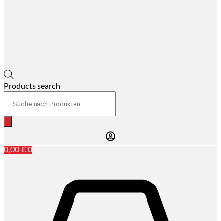
Products search
0,00
€
0