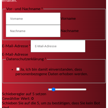
erhalten.
Vor- und Nachname
*
Vorname
Nachname
E-Mail-Adresse
*
E-Mail-Adresse
Datenschutzerklärung
*
Ja, ich bin damit einverstanden, dass
personenbezogene Daten erhoben werden.
Schieberegler auf 5 setzen
Gewählter Wert:
0
Schieben Sie auf die 5, um zu bestätigen, dass Sie kein Bot
sind.