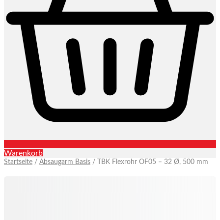
Warenkorb
Startseite
/
Absaugarm Basis
/ TBK Flexrohr OF05 – 32 Ø, 500 mm