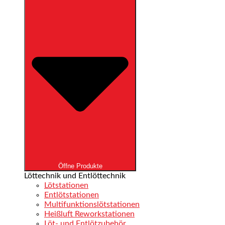
Öffne Produkte
Löttechnik und Entlöttechnik
Lötstationen
Entlötstationen
Multifunktions­lötstationen
Heißluft Reworkstationen
Löt- und Entlötzubehör